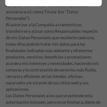
cualquier información vinculada o que pueda
asociarse a mí, como Titular (los “Datos
Personales”).
Al autorizar a la Compañía a transmitirse,
transferirse y actuar como Responsables respecto
de mis Datos Personales que recolecte cada una,
todas ellas podrán tratar mis datos para las
finalidades indicadas más adelante y ofrecerme
productos, servicios, beneficios y promociones
acorde a mis intereses y necesidades, haciendo mis
compras y la contratación de servicios más fluida,
cercana y eficiente, en las tiendas, oficinas,
sucursales y/o a través de sus sitios web y sus
aplicaciones.
Los Datos Personales a los que se extiende esta
autorización incluyen, pero no se limitan a, datos de